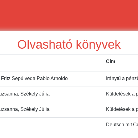
Olvasható könyvek
Cím
Fritz Sepúlveda Pablo Arnoldo
Iránytű a pén
uzsanna, Székely Júlia
Küldetések a 
uzsanna, Székely Júlia
Küldetések a 
Deutsch mit Co