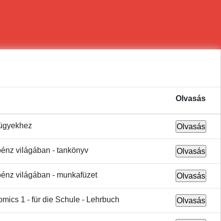
Olvasás
zügyekhez
pénz világában - tankönyv
pénz világában - munkafüzet
mics 1 - für die Schule - Lehrbuch