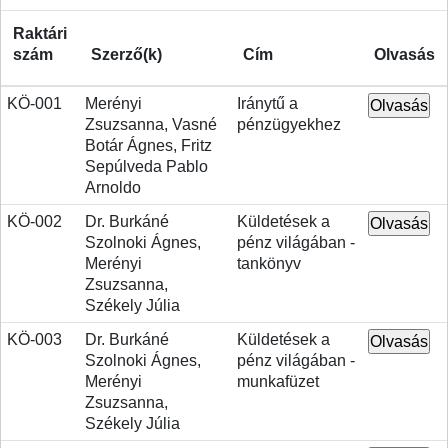
Raktári
szám
Szerző(k)
Cím
Olvasás
KÖ-001
Merényi
Iránytű a
Zsuzsanna, Vasné
pénzügyekhez
Botár Ágnes, Fritz
Sepúlveda Pablo
Arnoldo
KÖ-002
Dr. Burkáné
Küldetések a
Szolnoki Ágnes,
pénz világában -
Merényi
tankönyv
Zsuzsanna,
Székely Júlia
KÖ-003
Dr. Burkáné
Küldetések a
Szolnoki Ágnes,
pénz világában -
Merényi
munkafüzet
Zsuzsanna,
Székely Júlia